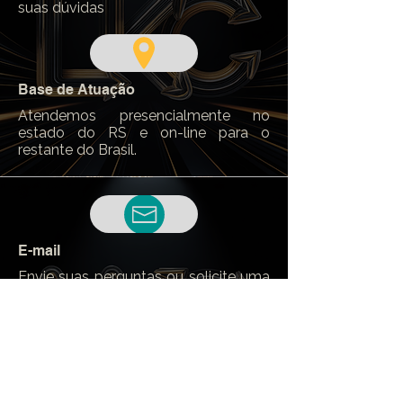
suas dúvidas
Base de Atuação
Atendemos presencialmente no
estado do RS e on-line para o
restante do Brasil.
E-mail
Envie suas perguntas ou solicite uma
proposta detalhada.
Redes Sociais
Siga-nos para dicas, notícias e