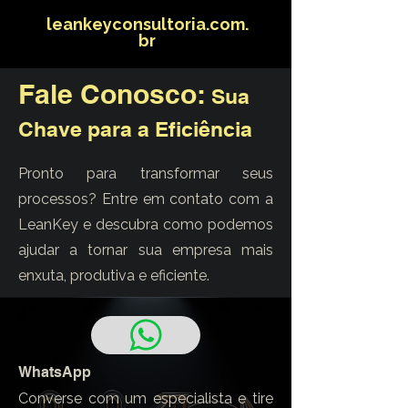
leankeyconsultoria.com.
br
Fale Conosco:
Sua
Chave para a Eficiência
Pronto para transformar seus
processos? Entre em contato com a
LeanKey e descubra como podemos
ajudar a tornar sua empresa mais
enxuta, produtiva e eficiente.
WhatsApp
Converse com um especialista e tire